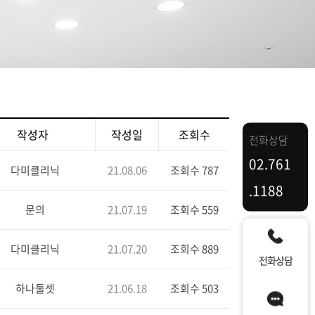
작성자
작성일
조회수
전화상담
02.761
다미클리닉
21.08.06
조회수 787
.1188
문의
21.07.19
조회수 559
다미클리닉
21.07.20
조회수 889
전화상담
하나둘셋
21.06.18
조회수 503