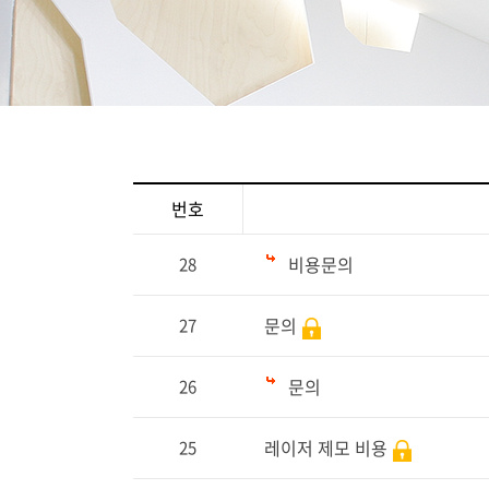
번호
비용문의
28
문의
27
문의
26
레이저 제모 비용
25